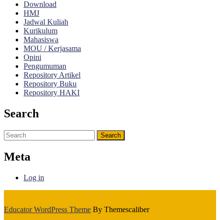
Download
HMJ
Jadwal Kuliah
Kurikulum
Mahasiswa
MOU / Kerjasama
Opini
Pengumuman
Repository Artikel
Repository Buku
Repository HAKI
Search
Search
for:
Meta
Log in
Educator WordPress Theme
By Themescaliber