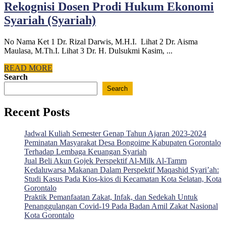
2023
Rekognisi Dosen Prodi Hukum Ekonomi
Rekognisi
Syariah (Syariah)
Dosen
No Nama Ket 1 Dr. Rizal Darwis, M.H.I. Lihat 2 Dr. Aisma
Prodi
Maulasa, M.Th.I. Lihat 3 Dr. H. Dulsukmi Kasim, ...
Hukum
READ
READ MORE
Ekonomi
MORE
Search
Syariah
Search
(Syariah)
Recent Posts
Jadwal Kuliah Semester Genap Tahun Ajaran 2023-2024
Peminatan Masyarakat Desa Bongoime Kabupaten Gorontalo
Terhadap Lembaga Keuangan Syariah
Jual Beli Akun Gojek Perspektif Al-Milk Al-Tamm
Kedaluwarsa Makanan Dalam Perspektif Maqashid Syari’ah:
Studi Kasus Pada Kios-kios di Kecamatan Kota Selatan, Kota
Gorontalo
Praktik Pemanfaatan Zakat, Infak, dan Sedekah Untuk
Penanggulangan Covid-19 Pada Badan Amil Zakat Nasional
Kota Gorontalo