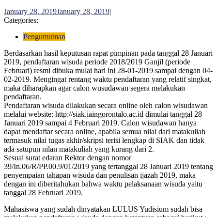
January 28, 2019
January 28, 2019
|
Categories:
Pengumuman
Berdasarkan hasil keputusan rapat pimpinan pada tanggal 28 Januari
2019, pendaftaran wisuda periode 2018/2019 Ganjil (periode
Februari) resmi dibuka mulai hari ini 28-01-2019 sampai dengan 04-
02-2019. Mengingat rentang waktu pendaftaran yang relatif singkat,
maka diharapkan agar calon wusudawan segera melakukan
pendaftaran.
Pendaftaran wisuda dilakukan secara online oleh calon wisudawan
melalui website: http://siak.iaingorontalo.ac.id dimulai tanggal 28
Januari 2019 sampai 4 Februari 2019. Calon wisudawan hanya
dapat mendaftar secara online, apabila semua nilai dari matakuliah
termasuk nilai tugas akhir/skripsi terisi lengkap di SIAK dan tidak
ada satupun nilan matakuliah yang kurang dari 2.
Sesuai surat edaran Rektor dengan nomor
39/In.06/R/PP.00.9/01/2019 yang tertanggal 28 Januari 2019 tentang
penyempaian tahapan wisuda dan penulisan ijazah 2019, maka
dengan ini diberitahukan bahwa waktu pelaksanaan wisuda yaitu
tanggal 28 Februari 2019.
Mahasiswa yang sudah dinyatakan LULUS Yudisium sudah bisa