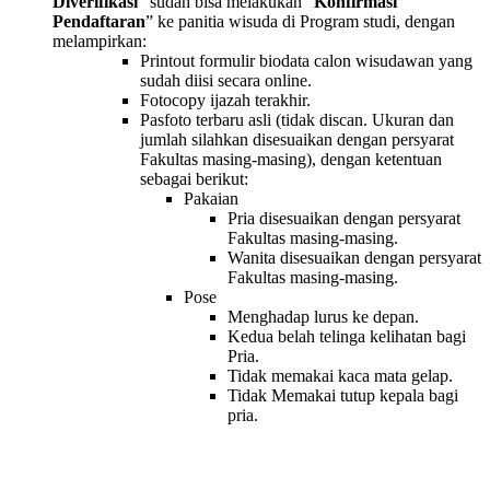
Diverifikasi
” sudah bisa melakukan “
Konfirmasi
Pendaftaran
” ke panitia wisuda di Program studi, dengan
melampirkan:
Printout formulir biodata calon wisudawan yang
sudah diisi secara online.
Fotocopy ijazah terakhir.
Pasfoto terbaru asli (tidak discan. Ukuran dan
jumlah silahkan disesuaikan dengan persyarat
Fakultas masing-masing), dengan ketentuan
sebagai berikut:
Pakaian
Pria disesuaikan dengan persyarat
Fakultas masing-masing.
Wanita disesuaikan dengan persyarat
Fakultas masing-masing.
Pose
Menghadap lurus ke depan.
Kedua belah telinga kelihatan bagi
Pria.
Tidak memakai kaca mata gelap.
Tidak Memakai tutup kepala bagi
pria.