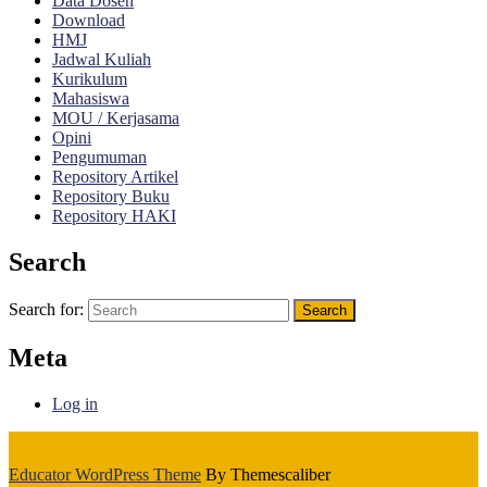
Data Dosen
Download
HMJ
Jadwal Kuliah
Kurikulum
Mahasiswa
MOU / Kerjasama
Opini
Pengumuman
Repository Artikel
Repository Buku
Repository HAKI
Search
Search for:
Meta
Log in
Educator WordPress Theme
By Themescaliber