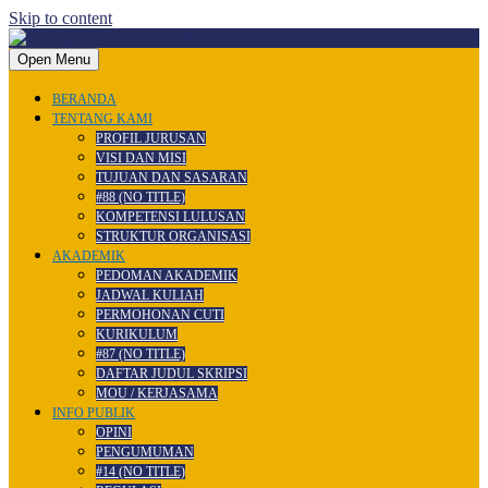
Skip to content
Open Menu
BERANDA
TENTANG KAMI
PROFIL JURUSAN
VISI DAN MISI
TUJUAN DAN SASARAN
#88 (NO TITLE)
KOMPETENSI LULUSAN
STRUKTUR ORGANISASI
AKADEMIK
PEDOMAN AKADEMIK
JADWAL KULIAH
PERMOHONAN CUTI
KURIKULUM
#87 (NO TITLE)
DAFTAR JUDUL SKRIPSI
MOU / KERJASAMA
INFO PUBLIK
OPINI
PENGUMUMAN
#14 (NO TITLE)