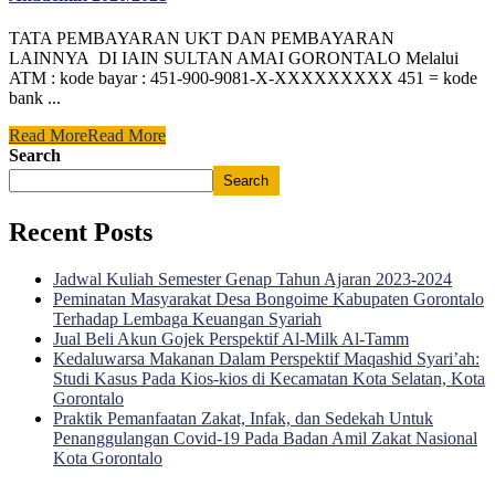
TATA PEMBAYARAN UKT DAN PEMBAYARAN
LAINNYA DI IAIN SULTAN AMAI GORONTALO Melalui
ATM : kode bayar : 451-900-9081-X-XXXXXXXXX 451 = kode
bank ...
Read More
Read More
Search
Search
Recent Posts
Jadwal Kuliah Semester Genap Tahun Ajaran 2023-2024
Peminatan Masyarakat Desa Bongoime Kabupaten Gorontalo
Terhadap Lembaga Keuangan Syariah
Jual Beli Akun Gojek Perspektif Al-Milk Al-Tamm
Kedaluwarsa Makanan Dalam Perspektif Maqashid Syari’ah:
Studi Kasus Pada Kios-kios di Kecamatan Kota Selatan, Kota
Gorontalo
Praktik Pemanfaatan Zakat, Infak, dan Sedekah Untuk
Penanggulangan Covid-19 Pada Badan Amil Zakat Nasional
Kota Gorontalo