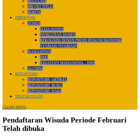
REGULASI
#89 (NO TITLE)
BERITA
DIREKTORI
DOSEN
DATA DOSEN
PENELITIAN DOSEN
REKOGNISI DOSEN PRODI HUKUM EKONOMI
SYARIAH (SYARIAH)
MAHASISWA
HMJ
KEGIATAN MAHASISWA – HMJ
ALUMNI
REPOSITORY
REPOSITORY ARTIKEL
REPOSITORY BUKU
REPOSITORY HAKI
TRACER STUDY
CLOSE MENU
Pendaftaran Wisuda Periode Februari
Telah dibuka