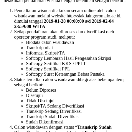
melakukan pendaftaran wisuda dengan ketentuan sebagai berikut :
Pendaftaran wisuda dilakukan secara online oleh calon
wisudawan melalui website http://siak.iaingorontalo.ac.id,
dimulai tanggal
2019-01-28 00:00:00 s/d 2019-02-04
23:59:00 WITA
.
Setiap pendaftaran akan diproses dan diverifikasi oleh
operator program studi, meliputi:
Biodata calon wisudawan
Transkrip nilai
Informasi Skripsi/TA
Softcopy Lembaran Hasil Pengesahan Skripsi
Softcopy Sertifikat KKS / PPLT
Softcopy Sertifikat PPL
Softcopy Surat Keterangan Bebas Pustaka
Status terdaftar calon wisudawan dibagi atas beberapa item,
sebagai berikut:
Belum Diproses
Disetujui
Tidak Disetujui
Skripsi/TA Sedang Diverifikasi
Transkrip Sedang Diverifikasi
Transkrip Sudah Diverifikasi
Sudah Dikonfirmasi
Calon wisudawan dengan status “
Transkrip Sudah