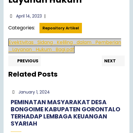
April
April 14, 2023
|
14,
Categories:
2023
Repository Artikel
Evektivitas_Sidang_Keliling_dalam_Pemberian
_Layanan_Hukum_Bagi.pdf
Post
Previous
Nex
PREVIOUS
NEXT
post:
pos
navigation
Related Posts
January
January 1, 2024
1,
PEMINATAN MASYARAKAT DESA
2024
BONGOIME KABUPATEN GORONTALO
TERHADAP LEMBAGA KEUANGAN
SYARIAH