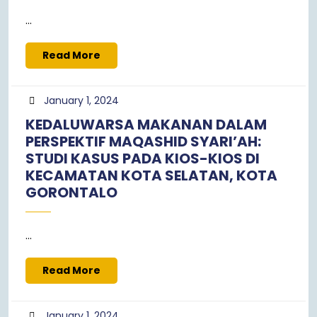
...
Read
Read More
More
January
January 1, 2024
1,
KEDALUWARSA MAKANAN DALAM
2024
PERSPEKTIF MAQASHID SYARI’AH:
STUDI KASUS PADA KIOS-KIOS DI
KECAMATAN KOTA SELATAN, KOTA
GORONTALO
...
Read
Read More
More
January
January 1, 2024