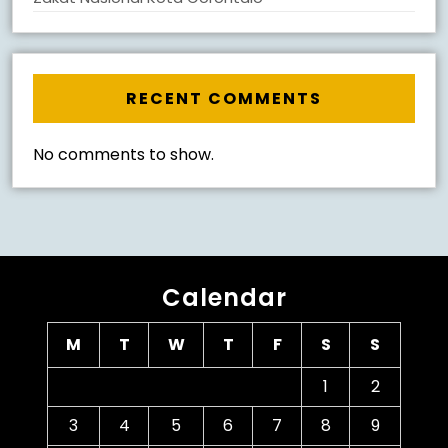
RECENT COMMENTS
No comments to show.
Calendar
M
T
W
T
F
S
S
1
2
3
4
5
6
7
8
9