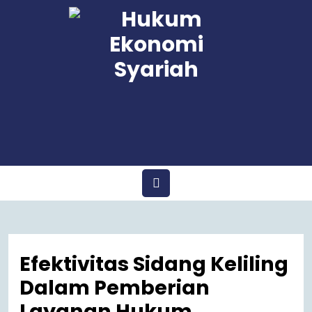
Skip
to
content
Open
Menu
Efektivitas Sidang Keliling
Dalam Pemberian
Layanan Hukum