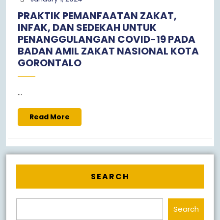
1,
PRAKTIK PEMANFAATAN ZAKAT,
2024
INFAK, DAN SEDEKAH UNTUK
PENANGGULANGAN COVID-19 PADA
BADAN AMIL ZAKAT NASIONAL KOTA
GORONTALO
...
Read
Read More
More
SEARCH
Search