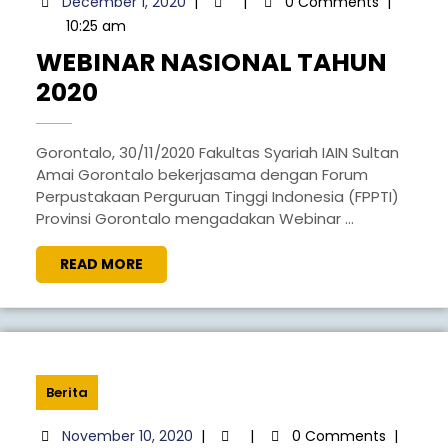
December 1, 2020
|
|
0 Comments
|
1,
10:25 am
2020
WEBINAR NASIONAL TAHUN
WEBINAR
2020
NASIONAL
TAHUN
Gorontalo, 30/11/2020 Fakultas Syariah IAIN Sultan
Amai Gorontalo bekerjasama dengan Forum
2020
Perpustakaan Perguruan Tinggi Indonesia (FPPTI)
Provinsi Gorontalo mengadakan Webinar ...
READ
READ MORE
MORE
Berita
November
November 10, 2020
|
|
0 Comments
|