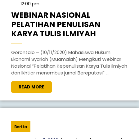
10,
12:00 pm
2020
WEBINAR NASIONAL
PELATIHAN PENULISAN
WEBINAR
KARYA TULIS ILMIYAH
NASIONAL
PELATIHA
Gorontalo – (10/11/2020) Mahasiswa Hukum
Ekonomi Syariah (Muamalah) Mengikuti Webinar
PENULISA
Nasional “Pelatihan Kepenulisan Karya Tulis Ilmiyah
KARYA
dan Ikhtiar menembus jurnal Bereputasi” ...
TULIS
READ
READ MORE
ILMIYAH
MORE
Berita