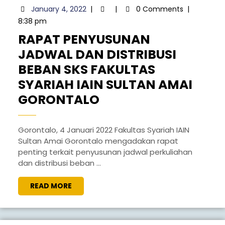
January
January 4, 2022
|
|
0 Comments
|
4,
8:38 pm
2022
RAPAT PENYUSUNAN
JADWAL DAN DISTRIBUSI
BEBAN SKS FAKULTAS
SYARIAH IAIN SULTAN AMAI
RAPAT
GORONTALO
PENYUSUNAN
JADWAL
Gorontalo, 4 Januari 2022 Fakultas Syariah IAIN
Sultan Amai Gorontalo mengadakan rapat
DAN
penting terkait penyusunan jadwal perkuliahan
DISTRIBUSI
dan distribusi beban ...
BEBAN
READ
READ MORE
SKS
MORE
FAKULTAS
SYARIAH