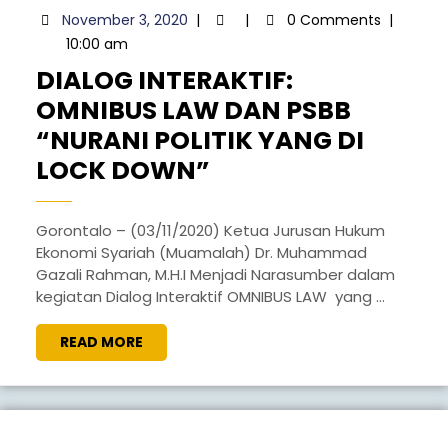
November
November 3, 2020
|
|
0 Comments
|
3,
10:00 am
2020
DIALOG INTERAKTIF:
OMNIBUS LAW DAN PSBB
“NURANI POLITIK YANG DI
DIALOG
LOCK DOWN”
INTERAKTIF:
OMNIBUS
Gorontalo – (03/11/2020) Ketua Jurusan Hukum
Ekonomi Syariah (Muamalah) Dr. Muhammad
LAW
Gazali Rahman, M.H.I Menjadi Narasumber dalam
DAN
kegiatan Dialog Interaktif OMNIBUS LAW yang ...
PSBB
READ
READ MORE
“NURANI
MORE
POLITIK
YANG
DI