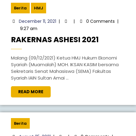
IAIN
Berita
HMJ
SULTAN
December
December 11, 2021
|
|
0 Comments
|
AMAI
11,
9:27 am
GORONTALO
2021
RAKERNA
RAKERNAS ASHESI 2021
ASHESI
2021
Malang (09/12/2021) Ketua HMJ Hukum Ekonomi
Syariah (Muamalah) MOH. IKSAN KASIM bersama
Sekretaris Senat Mahasiswa (SEMA) Fakultas
Syariah IAIN Sultan Amai ...
READ
READ MORE
MORE
Berita
August