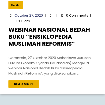
LOCK
Berita
DOWN”
October
October 27, 2020
|
|
0 Comments
|
27,
10:00 am
2020
WEBINAR NASIONAL BEDAH
BUKU “ENSIKLOPEDIA
WEBINAR
MUSLIMAH REFORMIS”
NASIONA
BEDAH
Gorontalo, 27 Oktober 2020 Mahasiswa Jurusan
Hukum Ekonomi Syariah (Muamalah) Mengikuti
BUKU
webinar Nasional Bedah Buku “Ensiklopedia
“ENSIKLO
Muslimah Reformis”, yang dilaksanakan ...
MUSLIMA
READ
READ MORE
REFORMIS
MORE
Posts