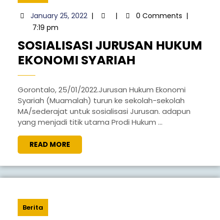
January
January 25, 2022
|
|
0 Comments
|
25,
7:19 pm
2022
SOSIALISASI JURUSAN HUKUM
SOSIALISASI
EKONOMI SYARIAH
JURUSAN
HUKUM
Gorontalo, 25/01/2022.Jurusan Hukum Ekonomi
Syariah (Muamalah) turun ke sekolah-sekolah
EKONOMI
MA/sederajat untuk sosialisasi Jurusan. adapun
SYARIAH
yang menjadi titik utama Prodi Hukum ...
READ
READ MORE
MORE
Berita