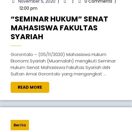
November
November 5, 2020
|
|
0 Comments
|
5,
12:00 pm
2020
“SEMINAR HUKUM” SENAT
MAHASISWA FAKULTAS
“SEMINAR
SYARIAH
HUKUM”
SENAT
Gorontalo – (05/11/2020) Mahasiswa Hukum
Ekonomi Syariah (Muamalah) mengikuti Seminar
MAHASISWA
Hukum Senat Mahasiswa Fakultas Syariah IAIN
FAKULTAS
Sultan Amai Gorontalo yang mengangkat ...
SYARIAH
READ
READ MORE
MORE
Berita