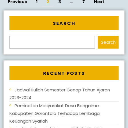
Previous
1
2
3
…
7
Next
pagination
SEARCH
Search
RECENT POSTS
Jadwal Kuliah Semester Genap Tahun Ajaran
2023-2024
Peminatan Masyarakat Desa Bongoime
Kabupaten Gorontalo Terhadap Lembaga
Keuangan Syariah