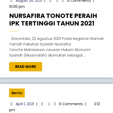
August 25, 2021
|
|
0 Comments
|
25,
10:00 pm
2021
NURSAFIRA TONOTE PERAIH
NURS
IPK TERTINGGI TAHUN 2021
TONO
PERA
Gorontalo, 22 Agustus 2021 Pada kegiatan Ramah
Tamah Fakultas Syariah Nursafira
IPK
Tonote Mahasiswa Jurusan Hukum Ekonomi
TERT
Syariah (Muamalah) diumukan sebagai ...
TAHU
READ
READ MORE
2021
MORE
Berita
April
April 1, 2021
|
|
0 Comments
|
2:12
1,
pm