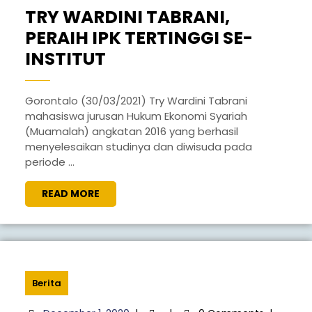
2021
TRY WARDINI TABRANI,
PERAIH IPK TERTINGGI SE-
TRY
INSTITUT
WARDINI
TABRANI,
Gorontalo (30/03/2021) Try Wardini Tabrani
mahasiswa jurusan Hukum Ekonomi Syariah
PERAIH
(Muamalah) angkatan 2016 yang berhasil
IPK
menyelesaikan studinya dan diwisuda pada
TERTINGGI
periode ...
SE-
READ
READ MORE
INSTITUT
MORE
Berita
December